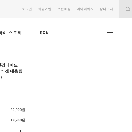
로그인
회원가입
주문배송
마이페이지
장바구니
마이 스토리
Q&A
겐펩타이드
 콜라겐 대용량
)
32,000원
18,900
원